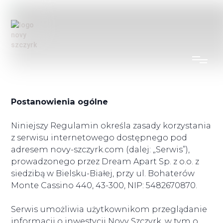
Regulamin Serwisu Novy Szczyrk
Postanowienia ogólne
Niniejszy Regulamin określa zasady korzystania
z serwisu internetowego dostępnego pod
adresem novy-szczyrk.com (dalej: „Serwis”),
prowadzonego przez Dream Apart Sp. z o.o. z
siedzibą w Bielsku-Białej, przy ul. Bohaterów
Monte Cassino 440, 43-300, NIP: 5482670870.
Serwis umożliwia użytkownikom przeglądanie
informacji o inwestycji Novy Szczyrk, w tym o